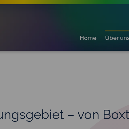
Home
Über un
ngs­gebiet – von Boxt