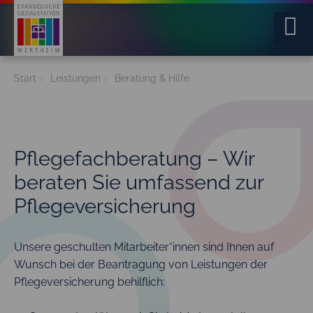
Home
Start
Leistungen
Beratung & Hilfe
Über uns
Leistungen
Pflegefachberatung – Wir
beraten Sie umfassend zur
Jobs
Pflegeversicherung
Service
Unsere geschulten Mitarbeiter*innen sind Ihnen auf
Kontakt
Wunsch bei der Beantragung von Leistungen der
Pflegeversicherung behilflich: