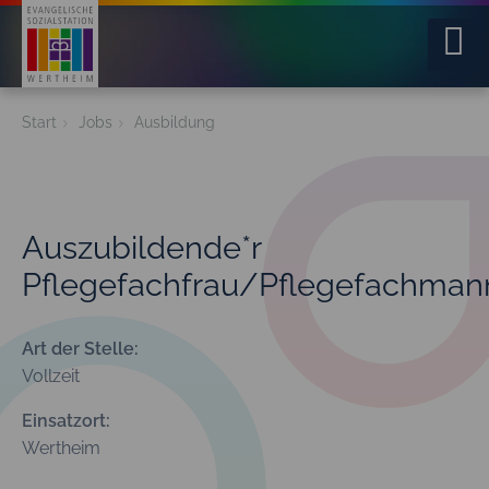
Home
Start
Jobs
Ausbildung
Über uns
Leistungen
Auszubildende*r
Pflegefachfrau/Pflegefachman
Jobs
Service
Art der Stelle:
Vollzeit
Kontakt
Einsatzort:
Wertheim